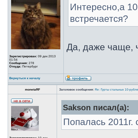
Интересно,а 10р
встречается?
Да, даже чаще, 
Зарегистрирован:
09 дек 2013
01:54
Сообщения:
278
Откуда:
Петербург
Вернуться к началу
monetaRF
Заголовок сообщения:
Re: Гурты стальных 10-рубл
Sakson писал(а):
Попалась 2011г. 
Зарегистрирован:
10 дек