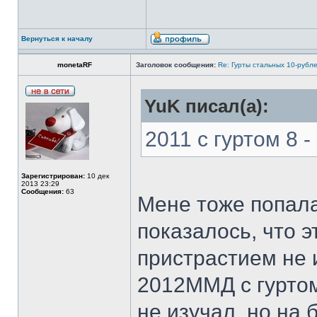
Вернуться к началу
monetaRF
Заголовок сообщения:
Re: Гурты стальных 10-рубл
YuK писал(а):
2011 с гуртом 8 -
Зарегистрирован:
10 дек
2013 23:29
Сообщения:
63
Мене тоже попала
показалось, что э
пристрастием не 
2012ММД с гурто
не изучал, но на 