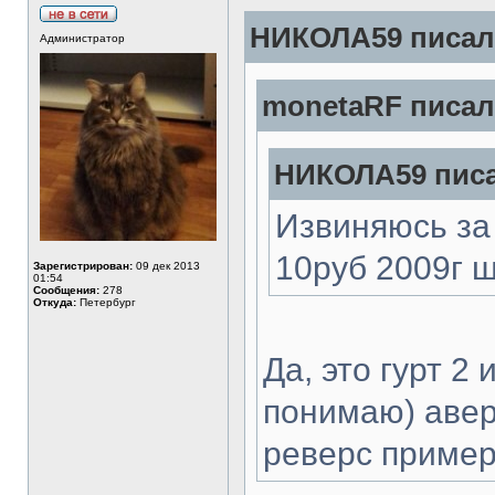
НИКОЛА59 писал(
Администратор
monetaRF писал(
НИКОЛА59 писа
Извиняюсь за
10руб 2009г ш
Зарегистрирован:
09 дек 2013
01:54
Сообщения:
278
Откуда:
Петербург
Да, это гурт 2
понимаю) авер
реверс примерн