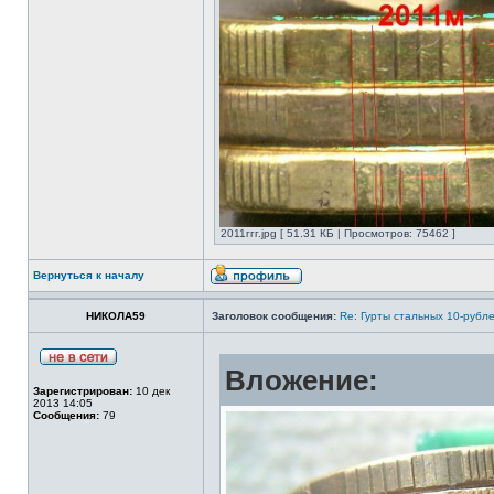
2011ггг.jpg [ 51.31 КБ | Просмотров: 75462 ]
Вернуться к началу
НИКОЛА59
Заголовок сообщения:
Re: Гурты стальных 10-рубл
Вложение:
Зарегистрирован:
10 дек
2013 14:05
Сообщения:
79