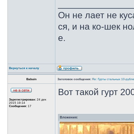
______________
Он не лает не кус
ся, и на ко-шек н
е.
Вернуться к началу
Babuin
Заголовок сообщения:
Re: Гурты стальных 10-рубл
Вот такой гурт 20
Зарегистрирован:
24 дек
2015 19:14
Сообщения:
17
Вложения: