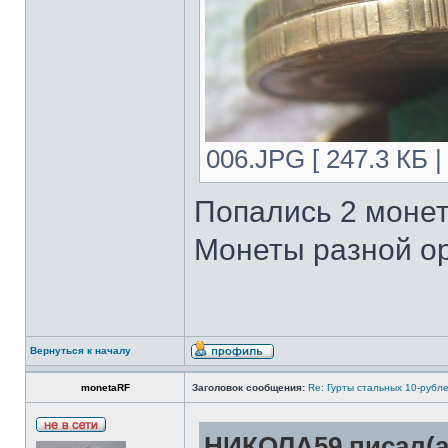
006.JPG [ 247.3 КБ 
Попались 2 монет
Монеты разной о
Вернуться к началу
monetaRF
Заголовок сообщения:
Re: Гурты стальных 10-рубл
НИКОЛА59 писал(а