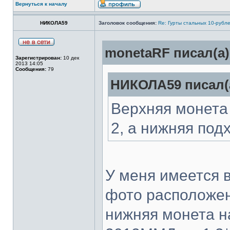
Вернуться к началу
НИКОЛА59
Заголовок сообщения:
Re: Гурты стальных 10-рубл
monetaRF писал(а)
Зарегистрирован:
10 дек
2013 14:05
Сообщения:
79
НИКОЛА59 писал(
Верхняя монета 
2, а нижняя подх
У меня имеется 
фото расположен
нижняя монета н