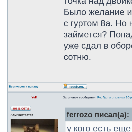
точка над двойк
Было желание и
с гуртом 8а. Но
займется? Попа
уже сдал в обор
сотню.
Вернуться к началу
YuK
Заголовок сообщения:
Re: Гурты стальных 10-
ferrozo писал(а):
Администратор
у кого есть ещ