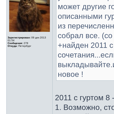
может другие г
описанными гу
из перечисленн
собрал все. (со
Зарегистрирован:
09 дек 2013
01:54
+найден 2011 с
Сообщения:
278
Откуда:
Петербург
сочетания...есл
выкладывайте.и
новое !
2011 с гуртом 8 
1. Возможно, ст