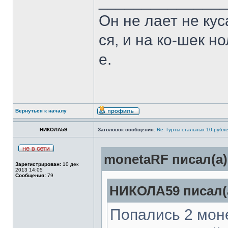
______________
Он не лает не кус
ся, и на ко-шек н
е.
Вернуться к началу
НИКОЛА59
Заголовок сообщения:
Re: Гурты стальных 10-рубл
monetaRF писал(а)
Зарегистрирован:
10 дек
2013 14:05
Сообщения:
79
НИКОЛА59 писал(
Попались 2 моне