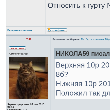
Относить к гурту 
Вернуться к началу
YuK
Заголовок сообщения:
Re: Гурты стальных 10-
НИКОЛА59 писал(
Администратор
Верхняя 10р 201
8б?
Нижняя 10р 201
Положил так дл
Зарегистрирован:
09 дек 2013
01:54
Сообщения:
278