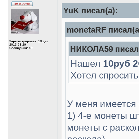
YuK писал(а):
monetaRF писал(а
Зарегистрирован:
10 дек
2013 23:29
НИКОЛА59 писал(
Сообщения:
63
Нашел
10руб 2
Хотел спросить
У меня имеется 
1) 4-е монеты шт
монеты с раскол