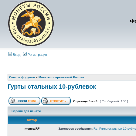
Ф
Вход
Регистрация
Список форумов
»
Монеты современной России
Гурты стальных 10-рублевок
Страница
5
из
8
[ Сообщений: 150 ]
Версия для печати
Автор
monetaRF
Заголовок сообщения:
Re: Гурты стальных 10-рубл