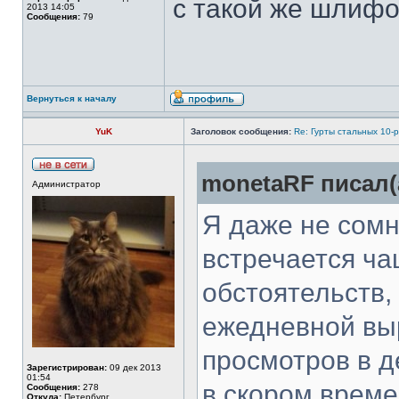
с такой же шлифо
2013 14:05
Сообщения:
79
Вернуться к началу
YuK
Заголовок сообщения:
Re: Гурты стальных 10-
monetaRF писал(
Администратор
Я даже не сомн
встречается ча
обстоятельств, 
ежедневной выр
просмотров в д
Зарегистрирован:
09 дек 2013
01:54
в скором време
Сообщения:
278
Откуда:
Петербург