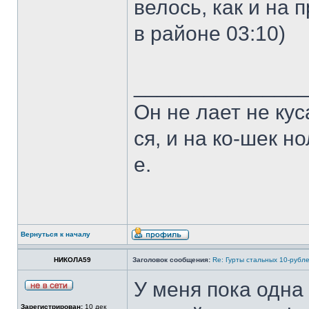
велось, как и на
в районе 03:10)
______________
Он не лает не кус
ся, и на ко-шек н
е.
Вернуться к началу
НИКОЛА59
Заголовок сообщения:
Re: Гурты стальных 10-рубл
У меня пока одна 
Зарегистрирован:
10 дек