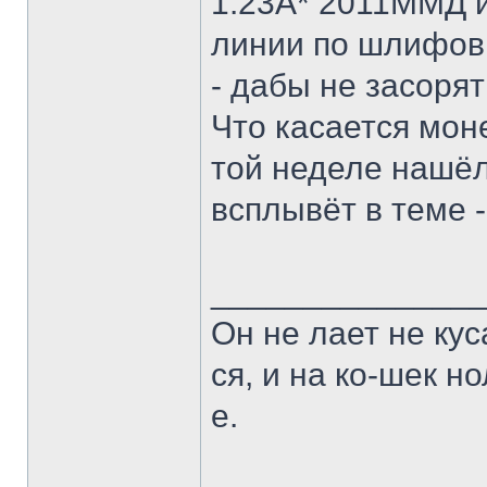
1.23А* 2011ММД 
линии по шлифовк
- дабы не засорят
Что касается моне
той неделе нашёл 
всплывёт в теме 
______________
Он не лает не кус
ся, и на ко-шек н
е.