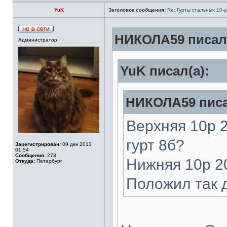
YuK
Заголовок сообщения:
Re: Гурты стальных 10-
НИКОЛА59 писал(
Администратор
YuK писал(а):
НИКОЛА59 писа
Верхняя 10р 2
гурт 8б?
Зарегистрирован:
09 дек 2013
01:54
Сообщения:
278
Нижняя 10р 20
Откуда:
Петербург
Положил так 