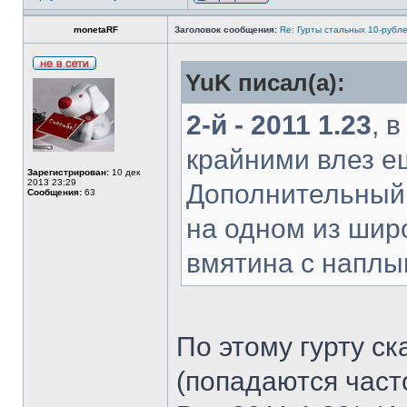
monetaRF
Заголовок сообщения:
Re: Гурты стальных 10-рубл
YuK писал(а):
2-й - 2011 1.23
, 
крайними влез е
Зарегистрирован:
10 дек
2013 23:29
Дополнительный 
Сообщения:
63
на одном из шир
вмятина с наплы
По этому гурту ск
(попадаются часто