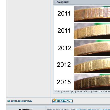
Вложения:
10redgenew5.jpg [ 99.95 КБ | Просмотров: 966
Вернуться к началу
НИКОЛА59
Заголовок сообщения:
Re: Гурты стальных 10-рубл