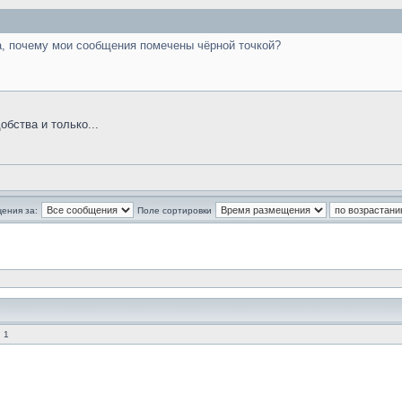
а, почему мои сообщения помечены чёрной точкой?
бства и только...
ения за:
Поле сортировки
 1