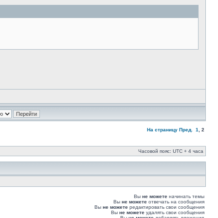
На страницу
Пред.
1
,
2
Часовой пояс: UTC + 4 часа
Вы
не можете
начинать темы
Вы
не можете
отвечать на сообщения
Вы
не можете
редактировать свои сообщения
Вы
не можете
удалять свои сообщения
Вы
не можете
добавлять вложения