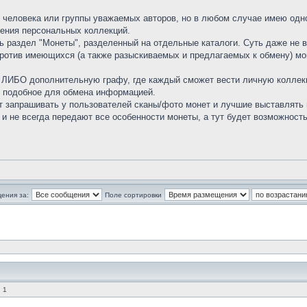
о человека или группы уважаемых авторов, но в любом случае имею одно
ения персональных коллекций.
сть раздел "Монеты", разделенный на отдельные каталоги. Суть даже не 
ротив имеющихся (а также разыскиваемых и предлагаемых к обмену) мон
ь ЛИБО дополнительную графу, где каждый сможет вести личную коллекц
т подобное для обмена информацией.
 запрашивать у пользователей сканы/фото монет и лучшие выставлять н
и не всегда передают все особенности монеты, а тут будет возможност
ения за:
Поле сортировки
 1