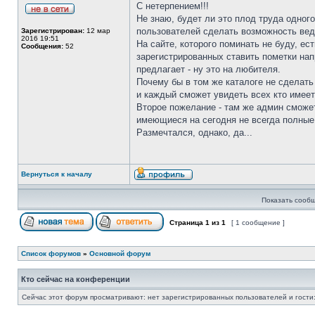
С нетерпением!!!
Не знаю, будет ли это плод труда одног
пользователей сделать возможность вед
Зарегистрирован:
12 мар
2016 19:51
На сайте, которого поминать не буду, е
Сообщения:
52
зарегистрированных ставить пометки нап
предлагает - ну это на любителя.
Почему бы в том же каталоге не сделат
и каждый сможет увидеть всех кто имее
Второе пожелание - там же админ сможет
имеющиеся на сегодня не всегда полные 
Размечтался, однако, да...
Вернуться к началу
Показать сообщ
Страница
1
из
1
[ 1 сообщение ]
Список форумов
»
Основной форум
Кто сейчас на конференции
Сейчас этот форум просматривают: нет зарегистрированных пользователей и гости: